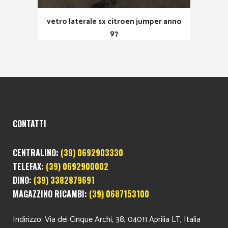
vetro laterale sx citroen jumper anno
97
CONTATTI
CENTRALINO:
(39) 0692903330
TELEFAX:
(39) 0692900002
DINO:
(39) 3382879691
MAGAZZINO RICAMBI:
(39) 0687153100
Indirizzo: Via dei Cinque Archi, 38, 04011 Aprilia LT, Italia