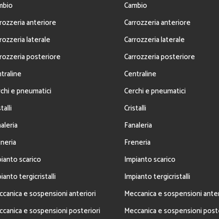
mbio
Cambio
rozzeria anteriore
Carrozzeria anteriore
rozzeria laterale
Carrozzeria laterale
rozzeria posteriore
Carrozzeria posteriore
traline
Centraline
chi e pneumatici
Cerchi e pneumatici
talli
Cristalli
aleria
Fanaleria
neria
Freneria
ianto scarico
Impianto scarico
ianto tergicristalli
Impianto tergicristalli
canica e sospensioni anteriori
Meccanica e sospensioni anter
canica e sospensioni posteriori
Meccanica e sospensioni poste