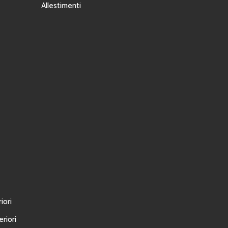
Allestimenti
iori
riori