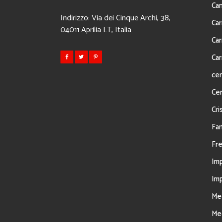
Ca
Indirizzo: Via dei Cinque Archi, 38,
Car
04011 Aprilia LT, Italia
Car
Car
cen
Cer
Cris
Fan
Fre
Imp
Imp
Mec
Mec