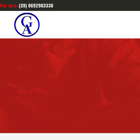
Per info:
(39) 0692903330