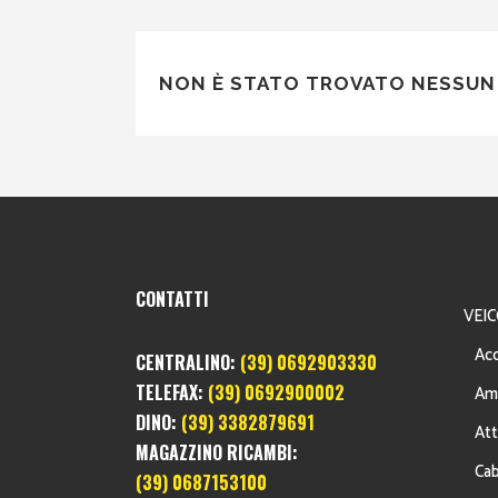
NON È STATO TROVATO NESSUN 
CONTATTI
VEIC
Acc
CENTRALINO:
(39) 0692903330
TELEFAX:
(39) 0692900002
Am
DINO:
(39) 3382879691
Att
MAGAZZINO RICAMBI:
Cab
(39) 0687153100