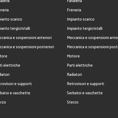
aleria
Fanaleria
neria
Freneria
ianto scarico
Impianto scarico
ianto tergicristalli
Impianto tergicristalli
canica e sospensioni anteriori
Meccanica e sospensioni anter
canica e sospensioni posteriori
Meccanica e sospensioni poste
tore
Motore
ti elettriche
Parti elettriche
iatori
Radiatori
rovisori e supporti
Retrovisori e supporti
batoi e vaschette
Serbatoi e vaschette
erzo
Sterzo