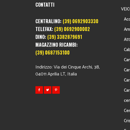
CONTATTI
VEIC
Acc
CENTRALINO:
(39) 0692903330
TELEFAX:
(39) 0692900002
Am
DINO:
(39) 3382879691
Att
MAGAZZINO RICAMBI:
Cab
(39) 0687153100
Ca
Indirizzo: Via dei Cinque Archi, 38,
Car
04011 Aprilia LT, Italia
Car
Car
cen
Cer
Cris