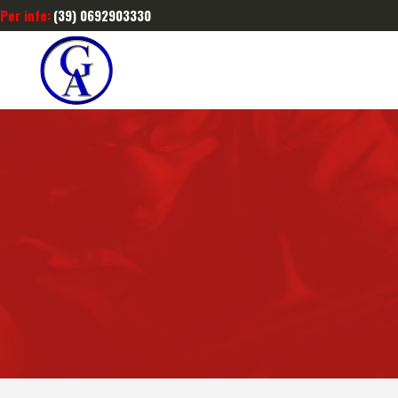
Per info:
(39) 0692903330