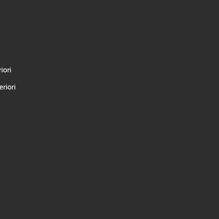
iori
riori