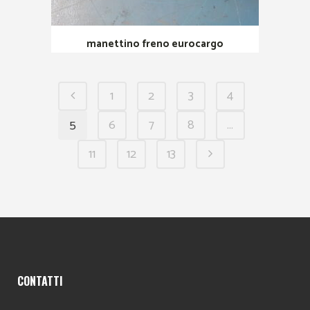
manettino freno eurocargo
1
2
3
4
5
6
7
8
…
11
12
13
CONTATTI