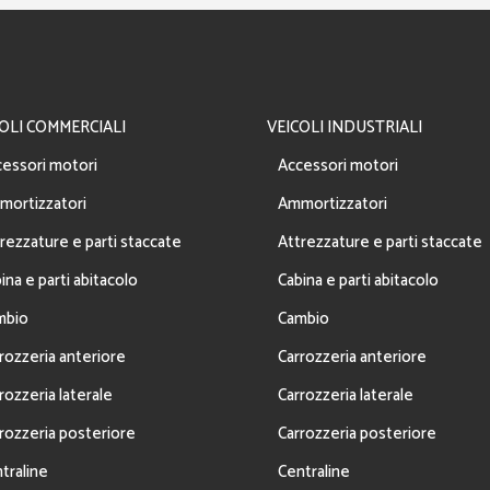
OLI COMMERCIALI
VEICOLI INDUSTRIALI
essori motori
Accessori motori
mortizzatori
Ammortizzatori
rezzature e parti staccate
Attrezzature e parti staccate
ina e parti abitacolo
Cabina e parti abitacolo
mbio
Cambio
rozzeria anteriore
Carrozzeria anteriore
rozzeria laterale
Carrozzeria laterale
rozzeria posteriore
Carrozzeria posteriore
traline
Centraline