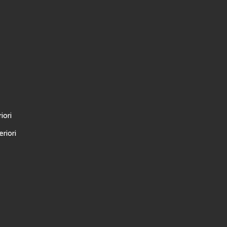
iori
riori