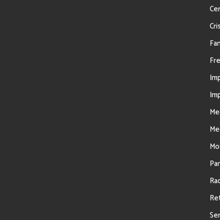
Cer
Cris
Fan
Fre
Imp
Imp
Mec
Mec
Mo
Par
Rad
Ret
Ser