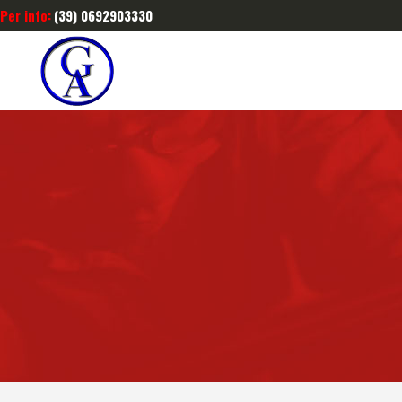
Per info:
(39) 0692903330