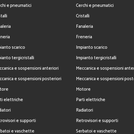
chi e pneumatici
Cerchi e pneumatici
talli
Cristalli
aleria
Fanaleria
neria
Freneria
ianto scarico
Impianto scarico
ianto tergicristalli
Impianto tergicristalli
canica e sospensioni anteriori
Meccanica e sospensioni anter
canica e sospensioni posteriori
Meccanica e sospensioni poste
tore
Motore
ti elettriche
Parti elettriche
iatori
Radiatori
rovisori e supporti
Retrovisori e supporti
batoi e vaschette
Serbatoi e vaschette