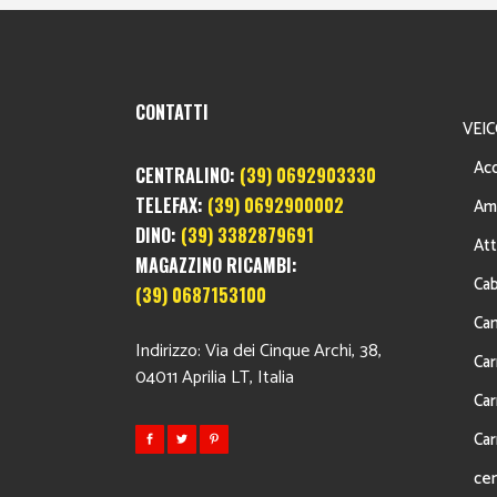
CONTATTI
VEIC
Acc
CENTRALINO:
(39) 0692903330
TELEFAX:
(39) 0692900002
Am
DINO:
(39) 3382879691
Att
MAGAZZINO RICAMBI:
Cab
(39) 0687153100
Ca
Indirizzo: Via dei Cinque Archi, 38,
Car
04011 Aprilia LT, Italia
Car
Car
cen